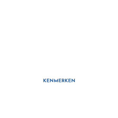
APPARTEMENT A6
+ FOTO'S
KENMERKEN